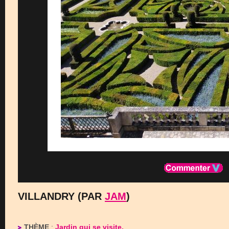
VILLANDRY (PAR
JAM
)
THÈME
:
Jardin qui se visite.