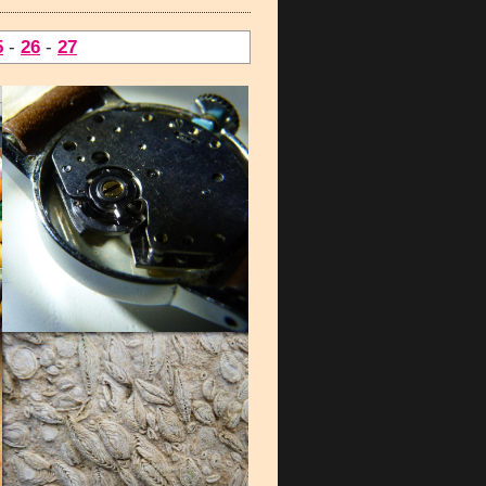
5
-
26
-
27