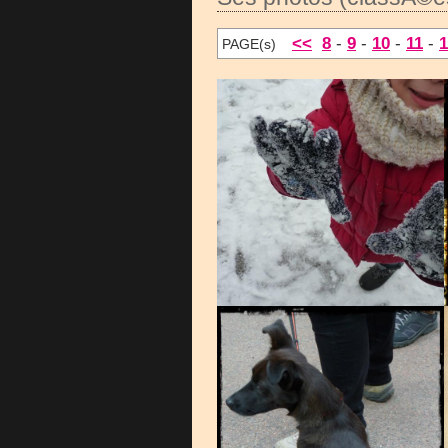
<<
8
-
9
-
10
-
11
-
1
PAGE(s)