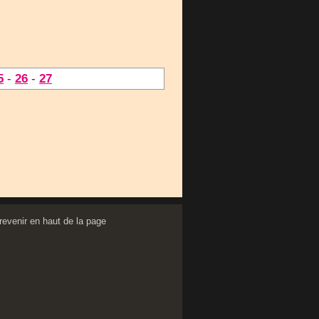
5
-
26
-
27