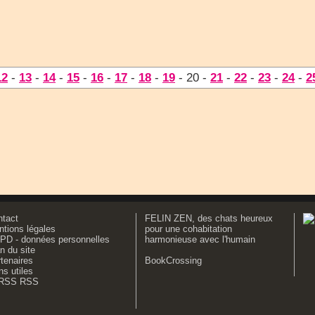
12
-
13
-
14
-
15
-
16
-
17
-
18
-
19
- 20 -
21
-
22
-
23
-
24
-
2
ntact
FELIN ZEN, des chats heureux
tions légales
pour une cohabitation
PD - données personnelles
harmonieuse avec l'humain
n du site
tenaires
BookCrossing
ns utiles
RSS