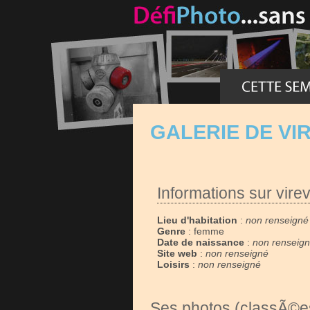
GALERIE DE VI
Informations sur virev
Lieu d'habitation
:
non renseigné
Genre
: femme
Date de naissance
:
non renseig
Site web
:
non renseigné
Loisirs
:
non renseigné
Ses photos (classÃ©es