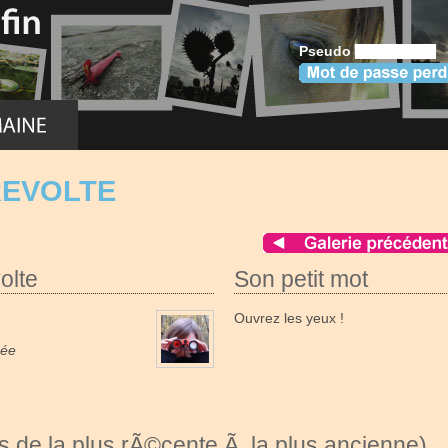
Pseudo
REVOLTE
olte
Son petit mot
Ouvrez les yeux !
née
 de la plus rÃ©cente Ã la plus ancienne)