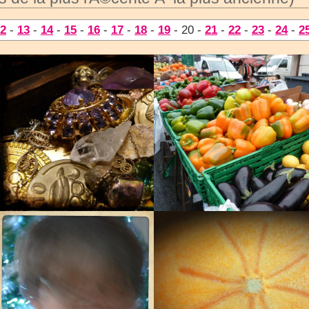
2
-
13
-
14
-
15
-
16
-
17
-
18
-
19
- 20 -
21
-
22
-
23
-
24
-
2