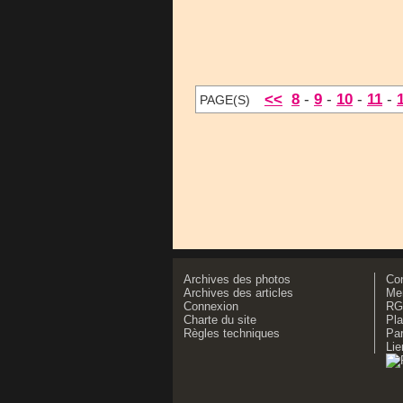
<<
8
-
9
-
10
-
11
-
PAGE(S)
Archives des photos
Co
Archives des articles
Men
Connexion
RG
Charte du site
Pla
Règles techniques
Par
Lie