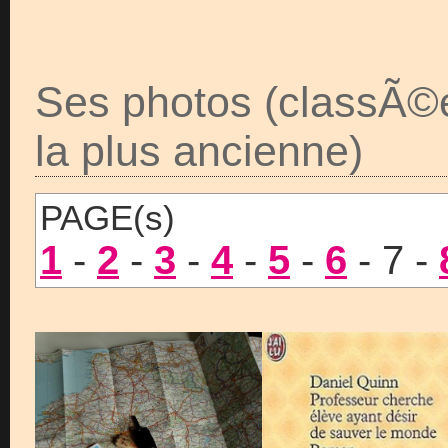
Ses photos (classÃ©
la plus ancienne)
PAGE(s)
1
-
2
-
3
-
4
-
5
-
6
- 7 -